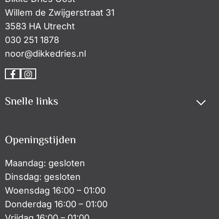
Willem de Zwijgerstraat 31
3583 HA Utrecht
030 251 1878
noor@dikkedries.nl
Go
Go
to
to
Snelle links
Facebook
Instagram
Openingstijden
Maandag: gesloten
Dinsdag: gesloten
Woensdag 16:00 – 01:00
Donderdag 16:00 – 01:00
Vrijdag 16:00 – 01:00